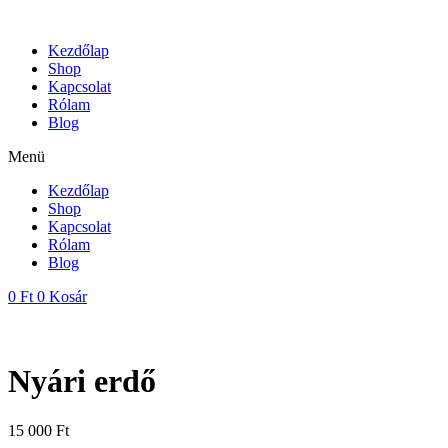
Skip
to
Kezdőlap
content
Shop
Kapcsolat
Rólam
Blog
Menü
Kezdőlap
Shop
Kapcsolat
Rólam
Blog
0
Ft
0
Kosár
Nyári erdő
15 000
Ft