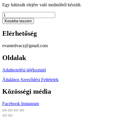
Egy hátizsák elejére való molinóból készült.
Nyári
erdő
Kosárba teszem
mennyiség
Elérhetőség
evamedvacz@gmail.com
Oldalak
Adatkezelési tájékoztató
Általános Szerződési Feltételek
Közösségi média
Facebook
Instagram