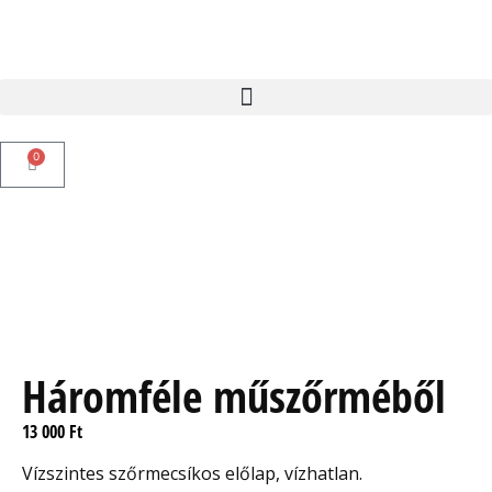
0
Háromféle műszőrméből
13 000
Ft
Vízszintes szőrmecsíkos előlap, vízhatlan.