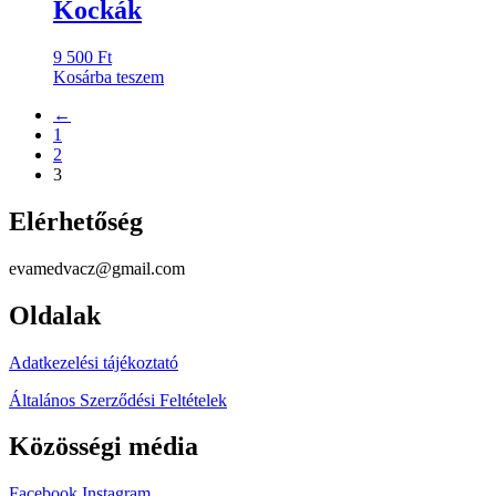
Kockák
9 500
Ft
Kosárba teszem
←
1
2
3
Elérhetőség
evamedvacz@gmail.com
Oldalak
Adatkezelési tájékoztató
Általános Szerződési Feltételek
Közösségi média
Facebook
Instagram