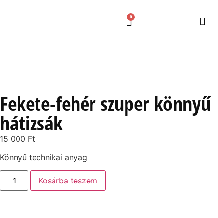
0
Fekete-fehér szuper könnyű
hátizsák
15 000
Ft
Könnyű technikai anyag
Kosárba teszem