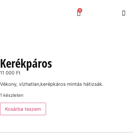
0
Kerékpáros
11 000
Ft
Vékony, vízhatlan,kerépkáros mintás hátizsák.
1 készleten
Kosárba teszem