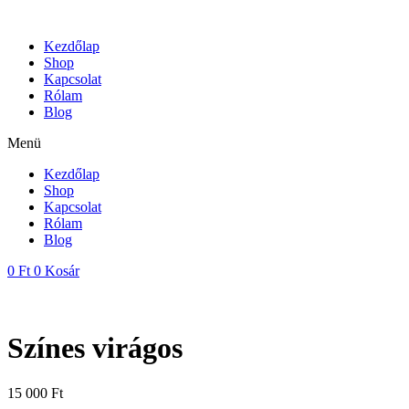
Skip
to
Kezdőlap
content
Shop
Kapcsolat
Rólam
Blog
Menü
Kezdőlap
Shop
Kapcsolat
Rólam
Blog
0
Ft
0
Kosár
Színes virágos
15 000
Ft