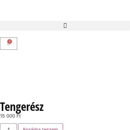
0
Tengerész
15 000
Ft
Kosárba teszem