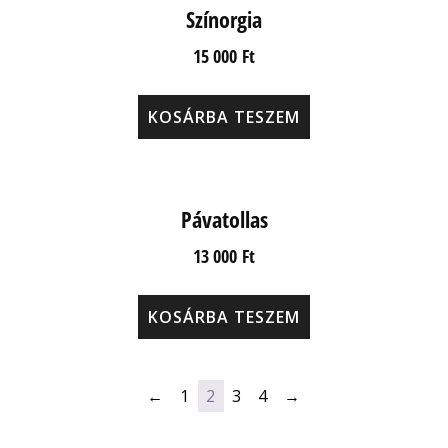
Színorgia
15 000
Ft
KOSÁRBA TESZEM
Pávatollas
13 000
Ft
KOSÁRBA TESZEM
←
1
2
3
4
→